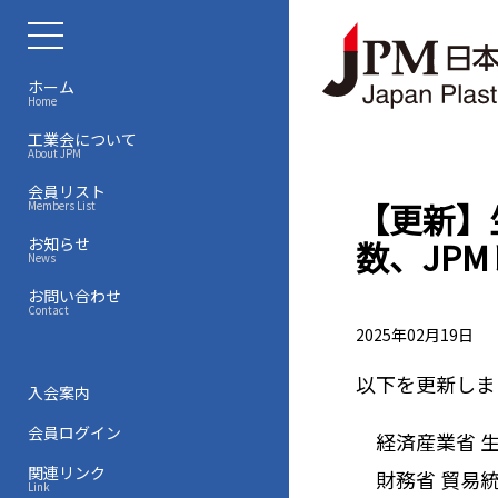
ホーム
Home
工業会について
About JPM
会員リスト
【更新】
Members List
お知らせ
数、JP
News
お問い合わせ
Contact
2025年02月19日
以下を更新しま
入会案内
会員ログイン
経済産業省 生産
関連リンク
財務省 貿易統計
Link