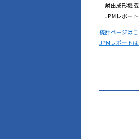
射出成形機 受注
JPMレポート N
統計ページはこ
JPMレポート